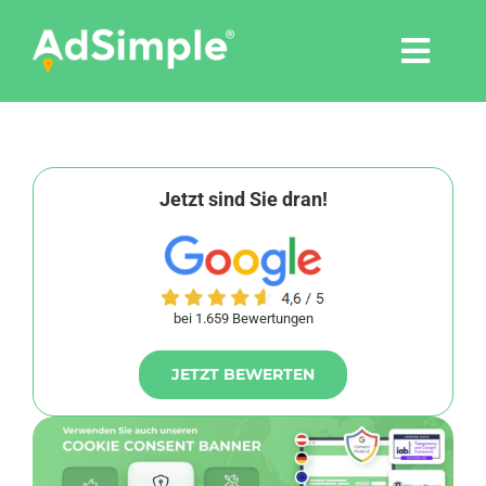
Skip
to
Togg
content
Navi
Leistungen
Tools
Jetzt sind Sie dran!
Pressemitteilungen
bei 1.659 Bewertungen
Shop
JETZT BEWERTEN
Agentur
Blog