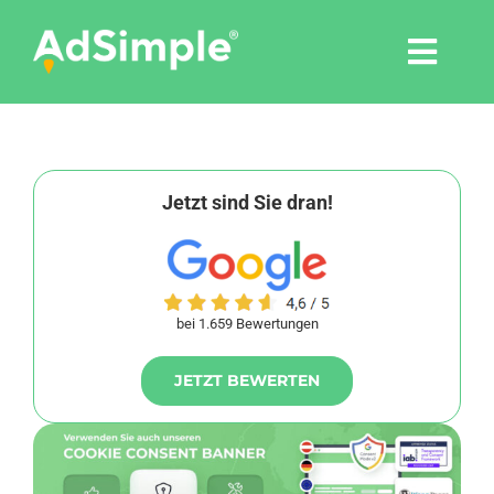
Skip
to
Togg
content
Navi
Leistungen
Tools
Jetzt sind Sie dran!
Pressemitteilungen
bei 1.659 Bewertungen
Shop
JETZT BEWERTEN
Agentur
Blog