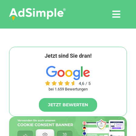
Skip
to
Togg
content
Navi
Leistungen
Tools
Jetzt sind Sie dran!
Pressemitteilungen
bei 1.659 Bewertungen
Shop
JETZT BEWERTEN
Agentur
Blog