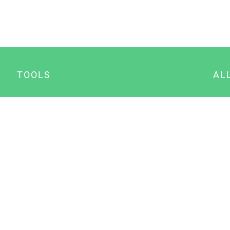
TOOLS
AL
Datenschutz Generator
A
Impressum Generator
B
Datenschutz Manager
Consent Manager
Content Marketing Manager
NewsAI WordPress Plugin