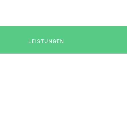
LEISTUNGEN
Online Marketing
Content Marketing
Content Marketing Abos
Content Marketing für Ärzte
Suchmaschinenoptimierung
Social Media Marketing