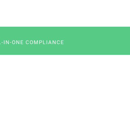
L-IN-ONE COMPLIANCE
gency-Paket für Agenturen
usiness-Paket für Unternehmer