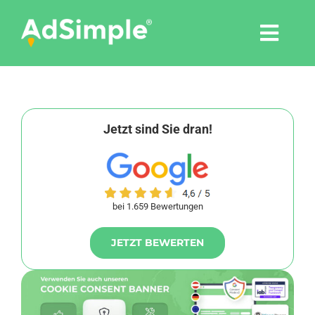
Skip
to
Togg
content
Navi
Leistungen
Tools
Jetzt sind Sie dran!
Pressemitteilungen
bei 1.659 Bewertungen
Shop
JETZT BEWERTEN
Agentur
Blog