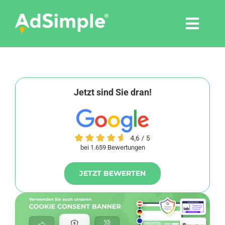
Skip
to
Togg
content
Navi
Leistungen
Tools
Jetzt sind Sie dran!
Pressemitteilungen
bei 1.659 Bewertungen
Shop
JETZT BEWERTEN
Agentur
Blog