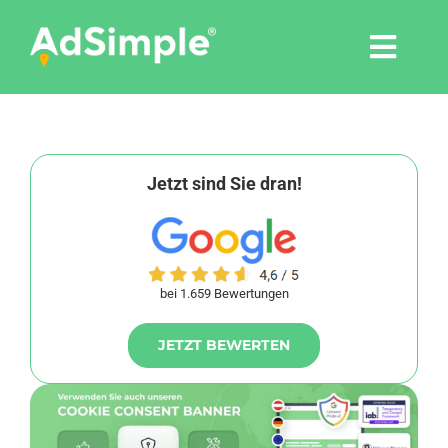
Skip
to
Togg
content
Navi
Leistungen
Tools
Jetzt sind Sie dran!
Pressemitteilungen
bei 1.659 Bewertungen
Shop
JETZT BEWERTEN
Agentur
Blog