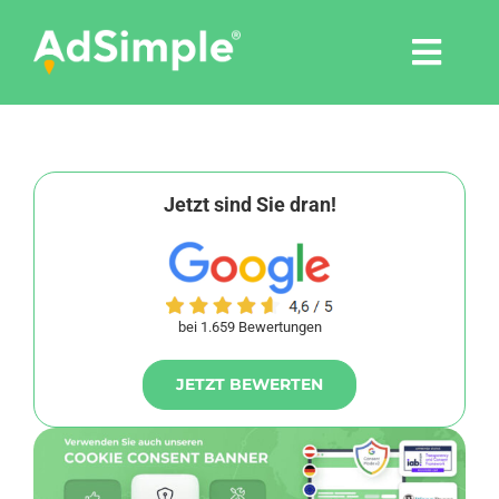
Skip
to
Togg
content
Navi
Leistungen
Tools
Jetzt sind Sie dran!
Pressemitteilungen
bei 1.659 Bewertungen
Shop
JETZT BEWERTEN
Agentur
Blog