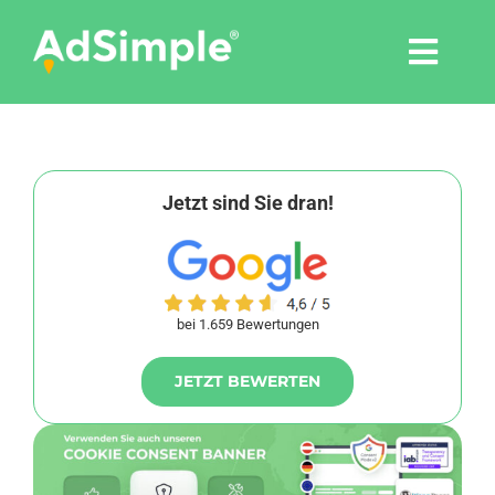
Skip
to
Togg
content
Navi
Leistungen
Tools
Jetzt sind Sie dran!
Pressemitteilungen
bei 1.659 Bewertungen
Shop
JETZT BEWERTEN
Agentur
Blog