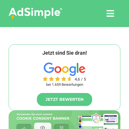
Skip
to
Togg
content
Navi
Leistungen
Tools
Jetzt sind Sie dran!
Pressemitteilungen
bei 1.659 Bewertungen
Shop
JETZT BEWERTEN
Agentur
Blog