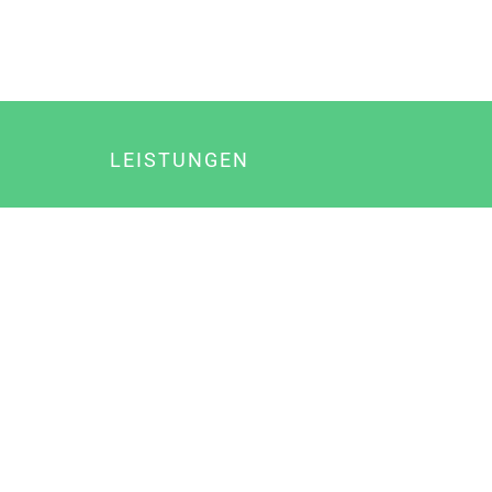
LEISTUNGEN
Online Marketing
Content Marketing
Content Marketing Abos
Content Marketing für Ärzte
Suchmaschinenoptimierung
Social Media Marketing