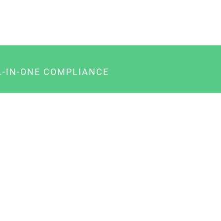
L-IN-ONE COMPLIANCE
gency-Paket für Agenturen
usiness-Paket für Unternehmer