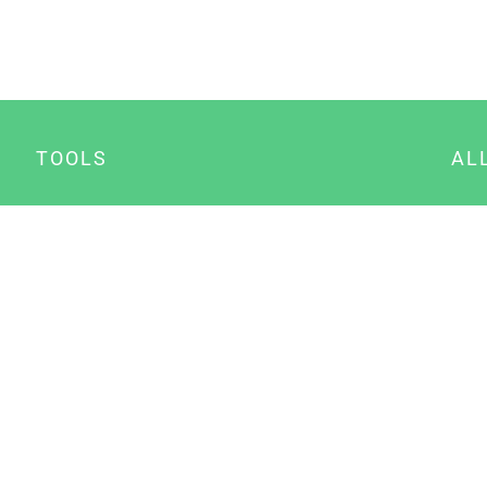
TOOLS
AL
Datenschutz Generator
A
Impressum Generator
B
Datenschutz Manager
Consent Manager
Content Marketing Manager
NewsAI WordPress Plugin