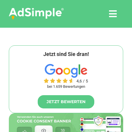
Skip
to
Togg
content
Navi
Leistungen
Tools
Jetzt sind Sie dran!
Pressemitteilungen
bei 1.659 Bewertungen
Shop
JETZT BEWERTEN
Agentur
Blog