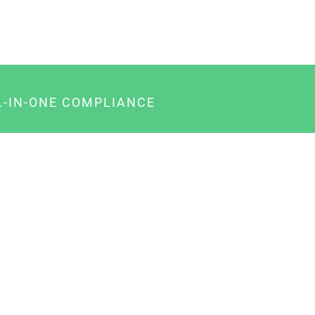
L-IN-ONE COMPLIANCE
gency-Paket für Agenturen
usiness-Paket für Unternehmer