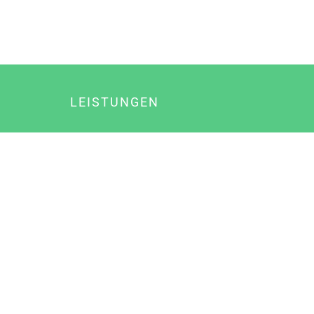
LEISTUNGEN
Online Marketing
Content Marketing
Content Marketing Abos
Content Marketing für Ärzte
Suchmaschinenoptimierung
Social Media Marketing