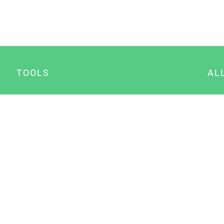
TOOLS
AL
Datenschutz Generator
A
Impressum Generator
B
Datenschutz Manager
Consent Manager
Content Marketing Manager
NewsAI WordPress Plugin