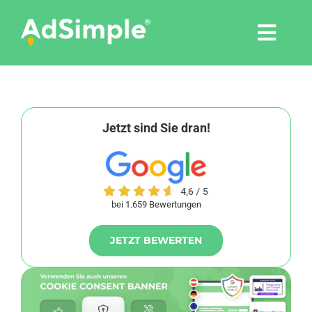
Skip
to
Togg
content
Navi
Leistungen
Tools
Jetzt sind Sie dran!
Pressemitteilungen
bei 1.659 Bewertungen
Shop
JETZT BEWERTEN
Agentur
Blog