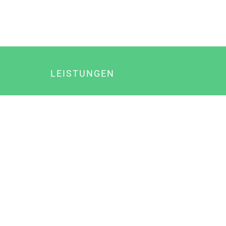
LEISTUNGEN
Online Marketing
Content Marketing
Content Marketing Abos
Content Marketing für Ärzte
Suchmaschinenoptimierung
Social Media Marketing