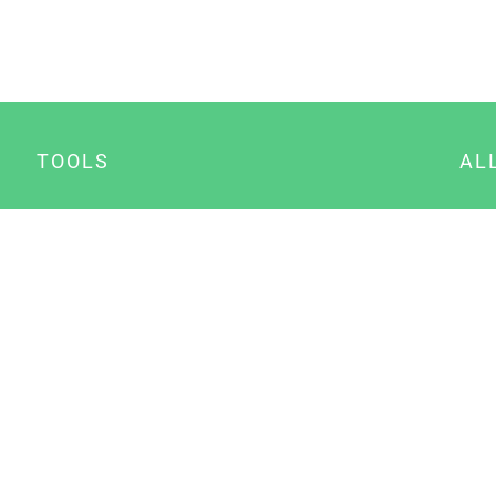
TOOLS
AL
Datenschutz Generator
A
Impressum Generator
B
Datenschutz Manager
Consent Manager
Content Marketing Manager
NewsAI WordPress Plugin