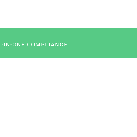
L-IN-ONE COMPLIANCE
gency-Paket für Agenturen
usiness-Paket für Unternehmer