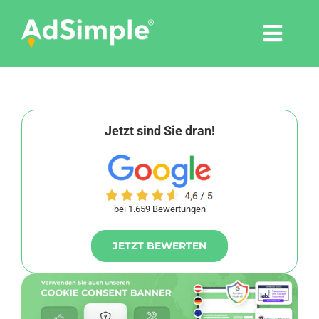
Skip
to
Togg
content
Navi
Leistungen
Tools
Jetzt sind Sie dran!
Pressemitteilungen
bei 1.659 Bewertungen
Shop
JETZT BEWERTEN
Agentur
Blog