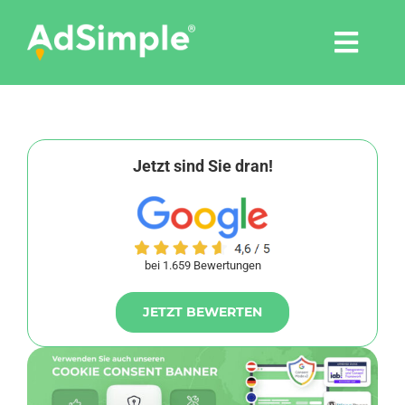
Skip
to
Togg
content
Navi
Leistungen
Tools
Jetzt sind Sie dran!
Pressemitteilungen
bei 1.659 Bewertungen
Shop
JETZT BEWERTEN
Agentur
Blog