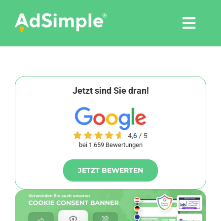
Skip
to
Togg
content
Navi
Leistungen
Tools
Jetzt sind Sie dran!
Pressemitteilungen
bei 1.659 Bewertungen
Shop
JETZT BEWERTEN
Agentur
Blog