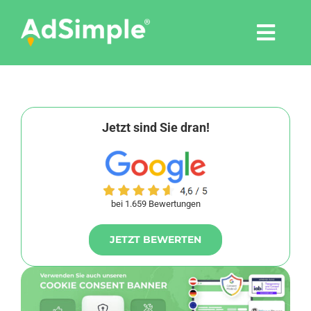
Skip
to
Togg
content
Navi
Leistungen
Tools
Jetzt sind Sie dran!
Pressemitteilungen
bei 1.659 Bewertungen
Shop
JETZT BEWERTEN
Agentur
Blog