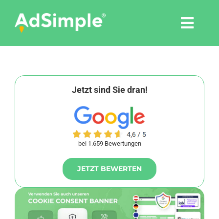
Skip
to
Togg
content
Navi
Leistungen
Tools
Jetzt sind Sie dran!
Pressemitteilungen
bei 1.659 Bewertungen
Shop
JETZT BEWERTEN
Agentur
Blog