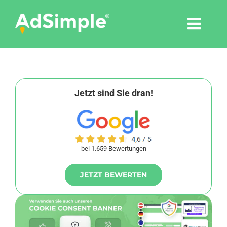
Skip
to
Togg
content
Navi
Leistungen
Tools
Jetzt sind Sie dran!
Pressemitteilungen
bei 1.659 Bewertungen
Shop
JETZT BEWERTEN
Agentur
Blog