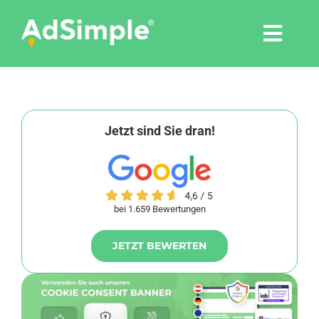
Skip
to
Togg
content
Navi
Leistungen
Tools
Jetzt sind Sie dran!
Pressemitteilungen
bei 1.659 Bewertungen
Shop
JETZT BEWERTEN
Agentur
Blog