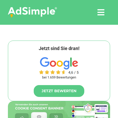
Skip
to
Togg
content
Navi
Leistungen
Tools
Jetzt sind Sie dran!
Pressemitteilungen
bei 1.659 Bewertungen
Shop
JETZT BEWERTEN
Agentur
Blog