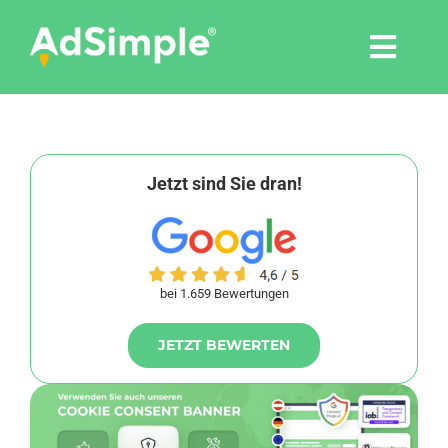
Skip
to
Togg
content
Navi
Leistungen
Tools
Jetzt sind Sie dran!
Pressemitteilungen
bei 1.659 Bewertungen
Shop
JETZT BEWERTEN
Agentur
Blog