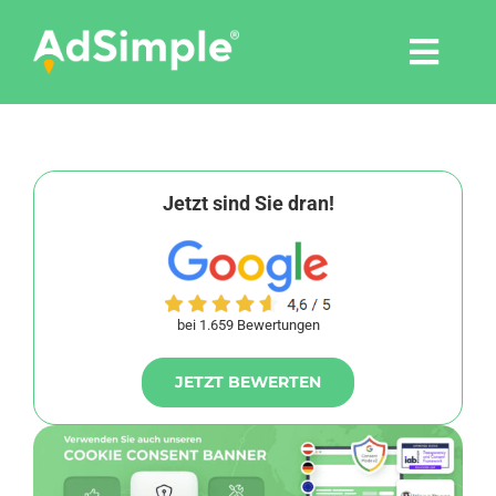
Skip
to
Togg
content
Navi
Leistungen
Tools
Jetzt sind Sie dran!
Pressemitteilungen
bei 1.659 Bewertungen
Shop
JETZT BEWERTEN
Agentur
Blog