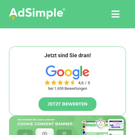
Skip
to
Togg
content
Navi
Leistungen
Tools
Jetzt sind Sie dran!
Pressemitteilungen
bei 1.659 Bewertungen
Shop
JETZT BEWERTEN
Agentur
Blog