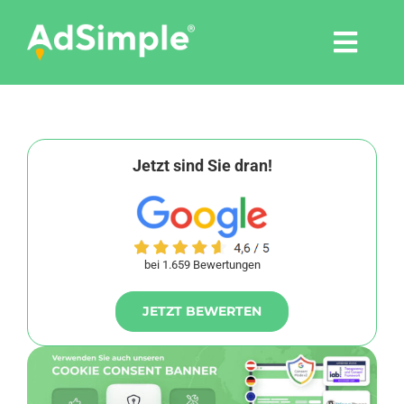
Skip
to
Togg
content
Navi
Leistungen
Tools
Jetzt sind Sie dran!
Pressemitteilungen
bei 1.659 Bewertungen
Shop
JETZT BEWERTEN
Agentur
Blog