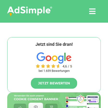
Skip
to
Togg
content
Navi
Leistungen
Tools
Jetzt sind Sie dran!
Pressemitteilungen
bei 1.659 Bewertungen
Shop
JETZT BEWERTEN
Agentur
Blog