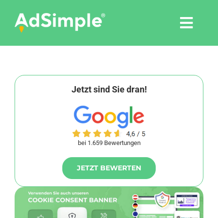
Skip
to
Togg
content
Navi
Leistungen
Tools
Jetzt sind Sie dran!
Pressemitteilungen
bei 1.659 Bewertungen
Shop
JETZT BEWERTEN
Agentur
Blog