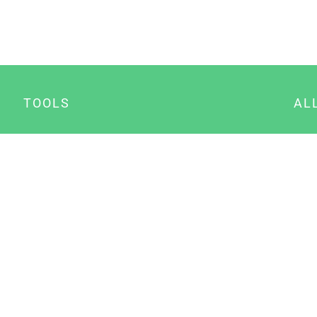
TOOLS
AL
Datenschutz Generator
A
Impressum Generator
B
Datenschutz Manager
Consent Manager
Content Marketing Manager
NewsAI WordPress Plugin