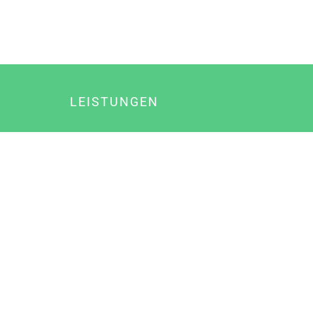
LEISTUNGEN
Online Marketing
Content Marketing
Content Marketing Abos
Content Marketing für Ärzte
Suchmaschinenoptimierung
Social Media Marketing