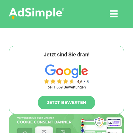
Skip
to
Togg
content
Navi
Leistungen
Tools
Jetzt sind Sie dran!
Pressemitteilungen
bei 1.659 Bewertungen
Shop
JETZT BEWERTEN
Agentur
Blog