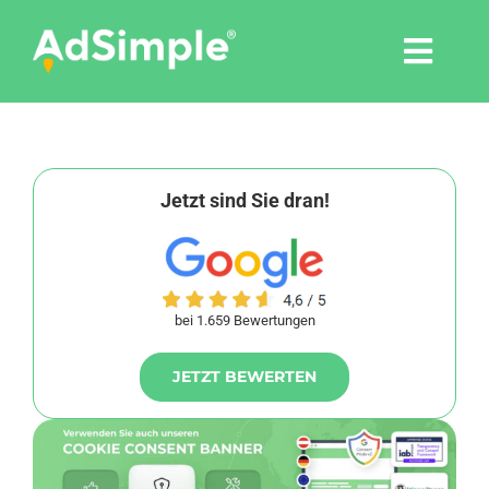
Skip
to
Togg
content
Navi
Leistungen
Tools
Jetzt sind Sie dran!
Pressemitteilungen
bei 1.659 Bewertungen
Shop
JETZT BEWERTEN
Agentur
Blog