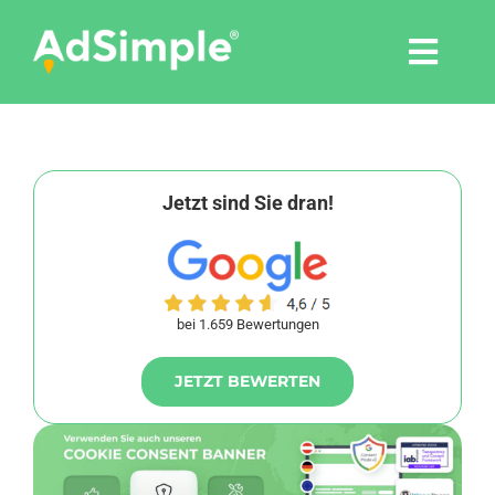
Skip
to
Togg
content
Navi
Leistungen
Tools
Jetzt sind Sie dran!
Pressemitteilungen
bei 1.659 Bewertungen
Shop
JETZT BEWERTEN
Agentur
Blog