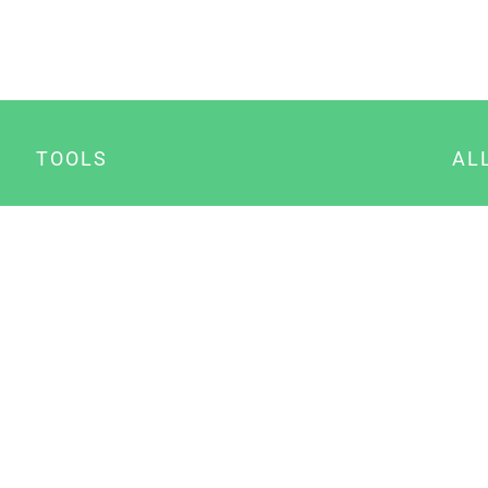
TOOLS
AL
Datenschutz Generator
A
Impressum Generator
B
Datenschutz Manager
Consent Manager
Content Marketing Manager
NewsAI WordPress Plugin