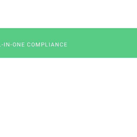
L-IN-ONE COMPLIANCE
gency-Paket für Agenturen
usiness-Paket für Unternehmer