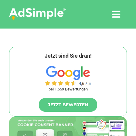
Skip
to
Togg
content
Navi
Leistungen
Tools
Jetzt sind Sie dran!
Pressemitteilungen
bei 1.659 Bewertungen
Shop
JETZT BEWERTEN
Agentur
Blog