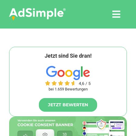
Skip
to
Togg
content
Navi
Leistungen
Tools
Jetzt sind Sie dran!
Pressemitteilungen
bei 1.659 Bewertungen
Shop
JETZT BEWERTEN
Agentur
Blog