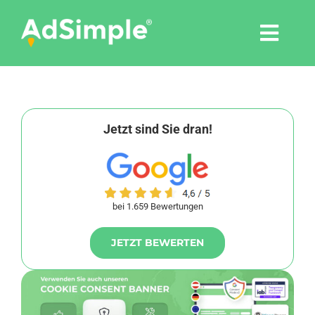
Skip
to
Togg
content
Navi
Leistungen
Tools
Jetzt sind Sie dran!
Pressemitteilungen
bei 1.659 Bewertungen
Shop
JETZT BEWERTEN
Agentur
Blog