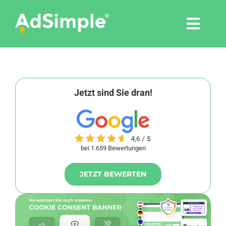
Skip
to
Togg
content
Navi
Leistungen
Tools
Jetzt sind Sie dran!
Pressemitteilungen
bei 1.659 Bewertungen
Shop
JETZT BEWERTEN
Agentur
Blog