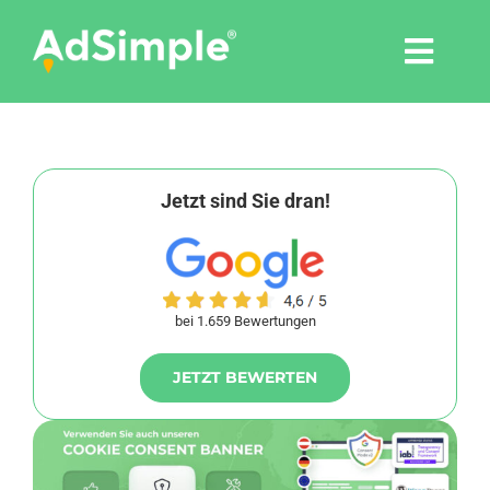
Skip
to
Togg
content
Navi
Leistungen
Tools
Jetzt sind Sie dran!
Pressemitteilungen
bei 1.659 Bewertungen
Shop
JETZT BEWERTEN
Agentur
Blog