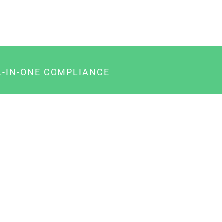
L-IN-ONE COMPLIANCE
gency-Paket für Agenturen
usiness-Paket für Unternehmer