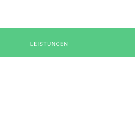
LEISTUNGEN
Online Marketing
Content Marketing
Content Marketing Abos
Content Marketing für Ärzte
Suchmaschinenoptimierung
Social Media Marketing