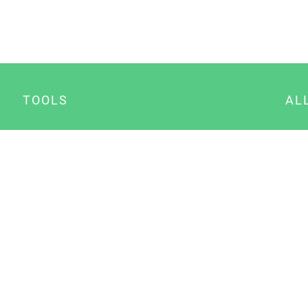
TOOLS
AL
Datenschutz Generator
A
Impressum Generator
B
Datenschutz Manager
Consent Manager
Content Marketing Manager
NewsAI WordPress Plugin