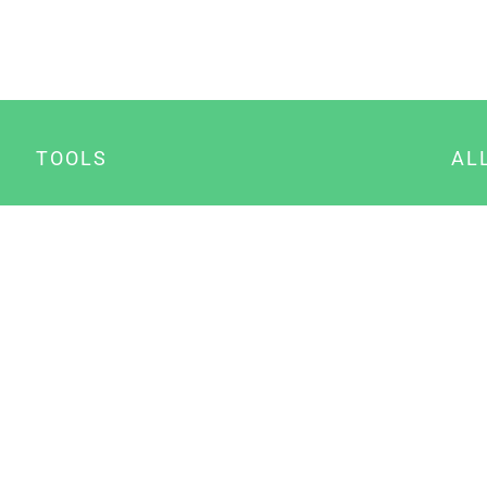
TOOLS
AL
Datenschutz Generator
A
Impressum Generator
B
Datenschutz Manager
Consent Manager
Content Marketing Manager
NewsAI WordPress Plugin