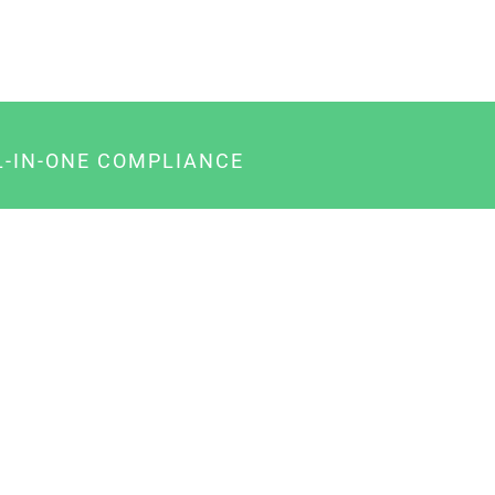
L-IN-ONE COMPLIANCE
gency-Paket für Agenturen
usiness-Paket für Unternehmer