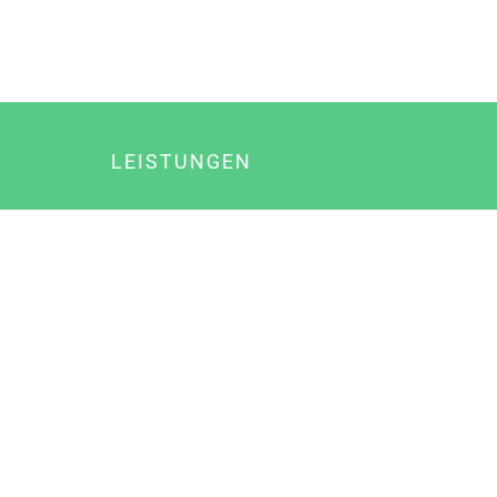
LEISTUNGEN
Online Marketing
Content Marketing
Content Marketing Abos
Content Marketing für Ärzte
Suchmaschinenoptimierung
Social Media Marketing