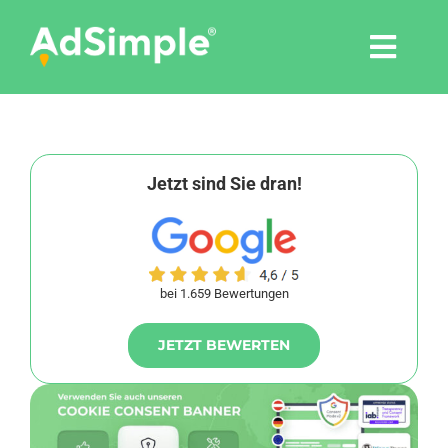
Skip
to
Togg
content
Navi
Leistungen
Tools
Jetzt sind Sie dran!
Pressemitteilungen
bei 1.659 Bewertungen
Shop
JETZT BEWERTEN
Agentur
Blog