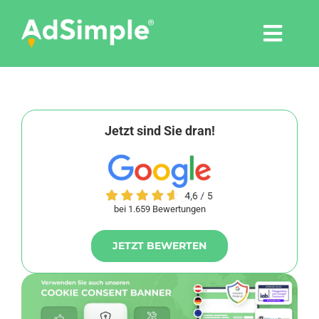
Skip
to
Togg
content
Navi
Leistungen
Tools
Jetzt sind Sie dran!
Pressemitteilungen
bei 1.659 Bewertungen
Shop
JETZT BEWERTEN
Agentur
Blog