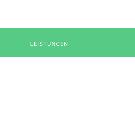
LEISTUNGEN
Online Marketing
Content Marketing
Content Marketing Abos
Content Marketing für Ärzte
Suchmaschinenoptimierung
Social Media Marketing