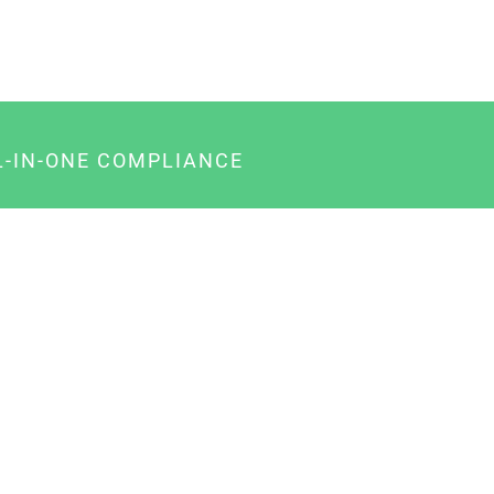
L-IN-ONE COMPLIANCE
gency-Paket für Agenturen
usiness-Paket für Unternehmer