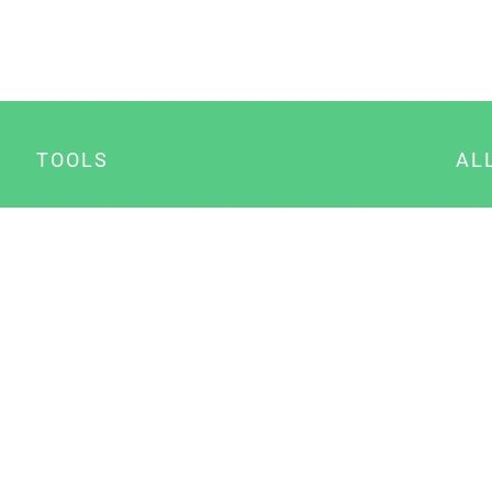
TOOLS
AL
Datenschutz Generator
A
Impressum Generator
B
Datenschutz Manager
Consent Manager
Content Marketing Manager
NewsAI WordPress Plugin