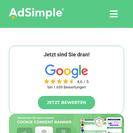
Skip
to
Togg
content
Navi
Leistungen
Tools
Jetzt sind Sie dran!
Pressemitteilungen
bei 1.659 Bewertungen
Shop
JETZT BEWERTEN
Agentur
Blog