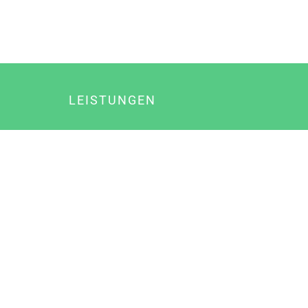
LEISTUNGEN
Online Marketing
Content Marketing
Content Marketing Abos
Content Marketing für Ärzte
Suchmaschinenoptimierung
Social Media Marketing