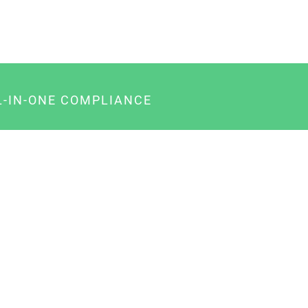
L-IN-ONE COMPLIANCE
gency-Paket für Agenturen
usiness-Paket für Unternehmer