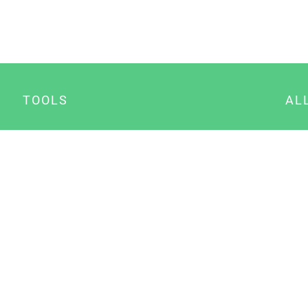
TOOLS
AL
Datenschutz Generator
A
Impressum Generator
B
Datenschutz Manager
Consent Manager
Content Marketing Manager
NewsAI WordPress Plugin