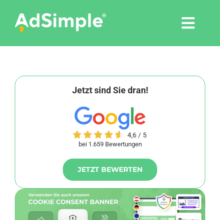
Skip
to
Togg
content
Navi
Leistungen
Tools
Jetzt sind Sie dran!
Pressemitteilungen
bei 1.659 Bewertungen
Shop
JETZT BEWERTEN
Agentur
Blog