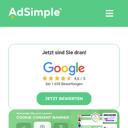
Skip
to
Togg
content
Navi
Leistungen
Tools
Jetzt sind Sie dran!
Pressemitteilungen
bei 1.659 Bewertungen
Shop
JETZT BEWERTEN
Agentur
Blog