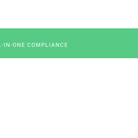
L-IN-ONE COMPLIANCE
gency-Paket für Agenturen
usiness-Paket für Unternehmer