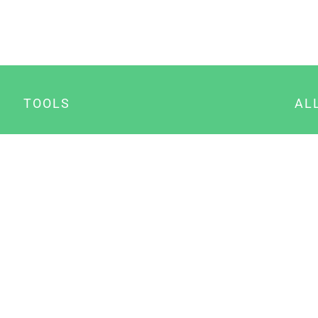
TOOLS
AL
Datenschutz Generator
A
Impressum Generator
B
Datenschutz Manager
Consent Manager
Content Marketing Manager
NewsAI WordPress Plugin