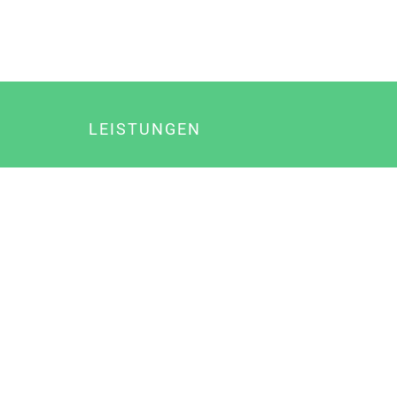
LEISTUNGEN
Online Marketing
Content Marketing
Content Marketing Abos
Content Marketing für Ärzte
Suchmaschinenoptimierung
Social Media Marketing