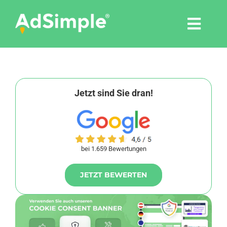
Skip
to
Togg
content
Navi
Leistungen
Tools
Jetzt sind Sie dran!
Pressemitteilungen
bei 1.659 Bewertungen
Shop
JETZT BEWERTEN
Agentur
Blog